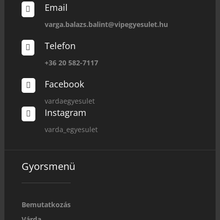
Email

varga.balazs.balint@vipegyesulet.hu
Telefon

+36 20 582-7117
Facebook

vardaegyesulet
Instagram

varda_egyesulet
Gyorsmenü
Bemutatkozás
Várda