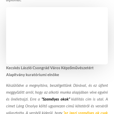
Kecskés László Csongrád Város Képzőművészetért
Alapítvány kuratóriumi elnöke
Készülődve a megnyitóra, beszélgettünk Dórával, és ez újfent
meggyőzött arról, hogy az alkotó munka alapjában véve egyéni
és önéletrajzi. Erre a
“Személyes okok”
kiállítás cím is utal. A
címet Láng Orsolya költő ugyanezen című kötetéről és verséről
választotta. A versből kiderül, hogy
“az igazi személyes ok csak