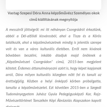
Vastag-Szepesi Dóra Anna képzőművész Személyes okok
című kiállításának megnyitója
A messziről jöttségről: mi itt néhányan Csongrádról érkeztünk,
abból a Dél-alföldi kisvárosból, ahol a Tisza és a Körös
találkozik, ahol a képzőművészetnek mindig is jelentős szerepe
volt és van a város kulturális életében. Erről nem kívánok
bővebben beszélni, inkább átadjuk majd önöknek a
„Képzőművészet Csongrádon” című, 2015-ben megjelent
kötetet. Érdemes áttanulmányozni azért is, hogy képet kapjanak
arról, Dóra milyen kulturális közegben nőtt fel és tanult az
érettségijéig. Közben a helyi önképző körben próbálgatta,
tanulta a képzőművészetet. Ezt követően 2015-ben a Szegedi
Tudományegyetem Juhász Gyula Pedagógusképző Kar, Rajz-
Művészettörténet Tanszékén Képi Ábrázolás Alapszakon kapott
diplomát.