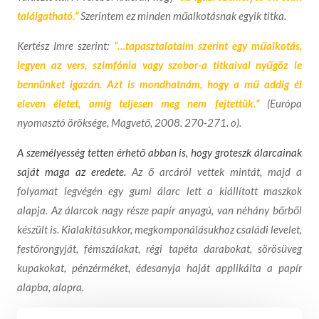
találgatható.”
Szerintem ez minden műalkotásnak egyik titka.
Kertész Imre szerint:
“…
tapasztalataim szerint egy műalkotás,
legyen az vers, szimfónia vagy szobor-a titkaival nyűgöz le
bennünket igazán. Azt is mondhatnám, hogy a mű addig él
eleven életet, amíg teljesen meg nem fejtettük.”
(Európa
nyomasztó öröksége, Magvető, 2008. 270-271. o).
A személyesség tetten érhető abban is, hogy groteszk álarcainak
saját maga az eredete.
Az ő arcáról vettek mintát, majd a
folyamat legvégén egy gumi álarc lett a kiállított maszkok
alapja. Az álarcok nagy része papír anyagú, van néhány bőrből
készült is. Kialakításukkor, megkomponálásukhoz családi levelet,
festőrongyját, fémszálakat, régi tapéta darabokat, sörösüveg
kupakokat, pénzérméket, édesanyja haját applikálta a papír
alapba, alapra.