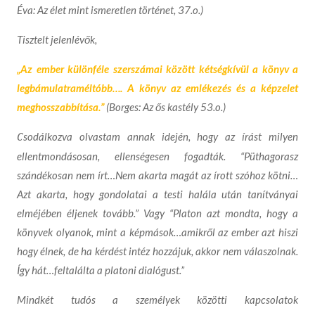
Éva: Az élet mint ismeretlen történet, 37.o.)
Tisztelt jelenlévők,
„
Az ember különféle szerszámai között kétségkívül a könyv a
legbámulatraméltóbb…. A könyv az emlékezés és a képzelet
meghosszabbítása.”
(Borges: Az ős kastély 53.o.)
sodálkozva olvastam annak idején, hogy az írást milyen
C
ellentmondásosan, ellenségesen fogadták. “Püthagorasz
szándékosan nem írt…Nem akarta magát az írott szóhoz kötni…
Azt akarta, hogy gondolatai a testi halála után tanítványai
elméjében éljenek tovább.” Vagy “Platon azt mondta, hogy a
könyvek olyanok, mint a képmások…amikről az ember azt hiszi
hogy élnek, de ha kérdést intéz hozzájuk, akkor nem válaszolnak.
Így hát…feltalálta a platoni dialógust.”
Mindkét tudós a személyek közötti kapcsolatok