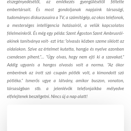
elszegényedésétől, az emlékezés gyengülésétől féltette
embertársait. És most gondoljanak napjaink társasági,
tudományos diskurzusaira a TV, a számítógép, az okos telefonok,
a mesterséges intelligencia hatásairól, a velük kapcsolatos
félelmeinkről. És még egy példa: Szent Ágoston Szent Ambrusról-
akinek tanítványa volt- ezt írta: ”olvasás közben szeme siklott az
oldalakon. Szíve az értelmet kutatta, hangja és nyelve azonban
csendesen pihent.”… ”Úgy olvas, hogy nem ejti ki a szavakat.”
Addig ugyanis a hangos olvasás volt a norma. “Az ókor
emberének az írott szó csupán pótlék volt, a kimondott szó
pótléka.” Ismerős ugye a látvány, amikor buszon, vonaton,
társaságban stb. a jelenlévők telefonjaikba mélyedve
elfelejtenek beszélgetni. Nincs új a nap alatt!