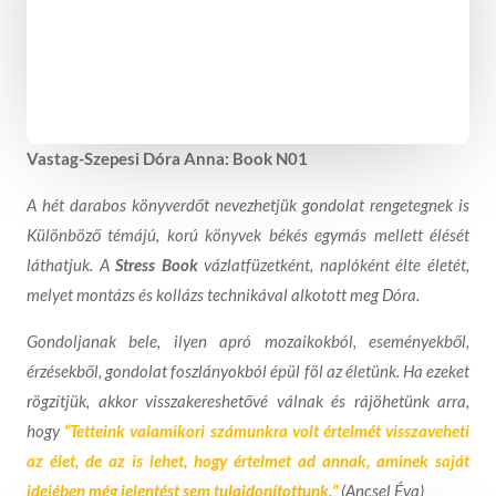
Vastag-Szepesi Dóra Anna: Book N01
A hét darabos könyverdőt nevezhetjük gondolat rengetegnek is
Különböző témájú, korú könyvek békés egymás mellett élését
láthatjuk. A
Stress Book
vázlatfüzetként, naplóként élte életét,
melyet montázs és kollázs technikával alkotott meg Dóra.
Gondoljanak bele, ilyen apró mozaikokból, eseményekből,
érzésekből, gondolat foszlányokból épül föl az életünk. Ha ezeket
rögzítjük, akkor visszakereshetővé válnak és rájöhetünk arra,
hogy
“Tetteink valamikori számunkra volt értelmét visszaveheti
az élet, de az is lehet, hogy értelmet ad annak, aminek saját
idejében még jelentést sem tulajdonítottunk.”
(Ancsel Éva)