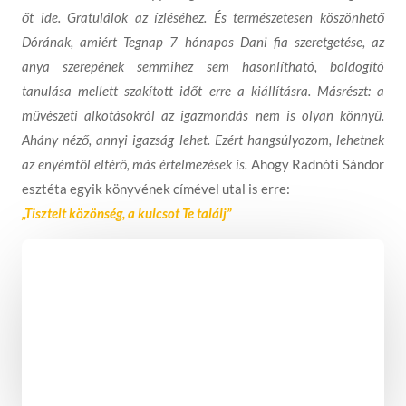
őt ide. Gratulálok az ízléséhez. És természetesen köszönhető
Dórának, amiért Tegnap 7 hónapos Dani fia szeretgetése, az
anya szerepének semmihez sem hasonlítható, boldogító
tanulása mellett szakított időt erre a kiállításra. Másrészt: a
művészeti alkotásokról az igazmondás nem is olyan könnyű.
Ahány néző, annyi igazság lehet. Ezért hangsúlyozom, lehetnek
az enyémtől eltérő, más értelmezések is.
Ahogy Radnóti Sándor
esztéta egyik könyvének címével utal is erre:
„Tisztelt közönség, a kulcsot Te találj”