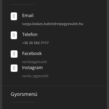
Email

varga.balazs.balint@vipegyesulet.hu
Telefon

+36 20 582-7117
Facebook

vardaegyesulet
Instagram

varda_egyesulet
Gyorsmenü