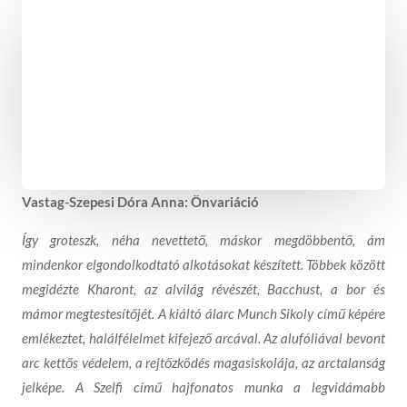
Vastag-Szepesi Dóra Anna: Önvariáció
Így groteszk, néha nevettető, máskor megdöbbentő, ám
mindenkor elgondolkodtató alkotásokat készített. Többek között
megidézte Kharont, az alvilág révészét, Bacchust, a bor és
mámor megtestesítőjét. A kiáltó álarc Munch Sikoly című képére
emlékeztet, halálfélelmet kifejező arcával. Az alufóliával bevont
arc kettős védelem, a rejtőzködés magasiskolája, az arctalanság
jelképe. A Szelfi című hajfonatos munka a legvidámabb