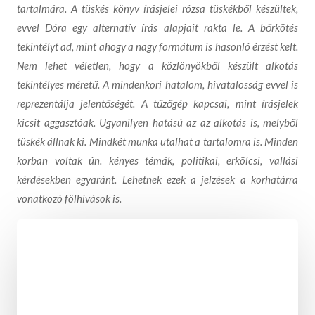
tartalmára. A tüskés könyv írásjelei rózsa tüskékből készültek,
evvel Dóra egy alternatív írás alapjait rakta le. A bőrkötés
tekintélyt ad, mint ahogy a nagy formátum is hasonló érzést kelt.
Nem lehet véletlen, hogy a közlönyökből készült alkotás
tekintélyes méretű. A mindenkori hatalom, hivatalosság evvel is
reprezentálja jelentőségét. A tűzőgép kapcsai, mint írásjelek
kicsit aggasztóak. Ugyanilyen hatású az az alkotás is, melyből
tüskék állnak ki. Mindkét munka utalhat a tartalomra is. Minden
korban voltak ún. kényes témák, politikai, erkölcsi, vallási
kérdésekben egyaránt. Lehetnek ezek a jelzések a korhatárra
vonatkozó fölhívások is.