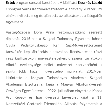
Estek
programsorozat keretében. A kiállítást
Kecskés László
Csongrád Város Képzőművészetéért Alapítvány kuratóriumi
elnöke nyitotta meg és ajánlotta az alkotásokat a látogatók
figyelmébe.
Vastag-Szepesi Dóra Anna festőművészként szerzett
diplomát 2015-ben a Szegedi Tudomány Egyetem Juhász
Gyula Pedagógusképző Kar Rajz-Művészettörténet
tanszékén képi ábrázolás alapszakon. Rendszeresen részt
vesz kiállításokon, művésztelepeken, országos tárlatokon.
Alkotó tevékenysége mellett művészeti szervezőként is
segíti több hazai művésztelep munkáját. 2017-ben
kitüntette a Magyar Tudományos Akadémia Szegedi
Akadémiai Bizottsága. Tagja a Magyar Alkotóművészek
Országos Egyesületének. 2022. júliusában elnyerte a Kapos
Art Képző- és Iparművészeti Egyesület díját a 11.
Nemzetközi Groteszk Triennállén. Alkotási folyamatait a