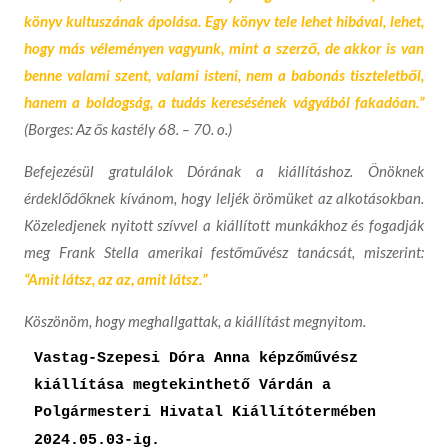
könyv kultuszának ápolása. Egy könyv tele lehet hibával, lehet,
hogy más véleményen vagyunk, mint a szerző, de akkor is van
benne valami szent, valami isteni, nem a babonás tiszteletből,
hanem a boldogság, a tudás keresésének vágyából fakadóan.”
(Borges: Az ős kastély 68. – 70. o.)
Befejezésül gratulálok Dórának a kiállításhoz.
Önöknek
érdeklődőknek kívánom, hogy leljék örömüket az alkotásokban.
Közeledjenek nyitott szívvel a kiállított munkákhoz és fogadják
meg
Frank Stella
amerikai festőművész tanácsát, miszerint:
“
Amit látsz, az az, amit látsz.”
Köszönöm, hogy meghallgattak, a kiállítást megnyitom.
Vastag-Szepesi Dóra Anna képzőművész 
kiállítása megtekinthető Várdán a 
Polgármesteri Hivatal Kiállítótermében 
2024.05.03-ig.