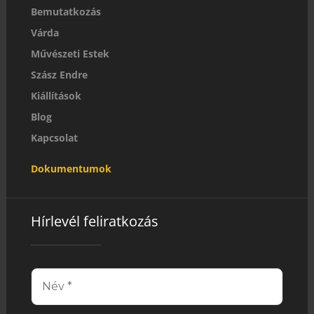
Bemutatkozás
Várda
Művészeti Estek
Szász Endre
Kiállítások
Blog
Kapcsolat
Dokumentumok
Hírlevél feliratkozás