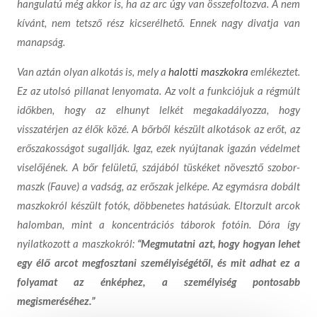
hangulatú még akkor is, ha az arc úgy van összefoltozva. A nem
kívánt, nem tetsző rész kicserélhető. Ennek nagy divatja van
manapság.
Van aztán olyan alkotás is, mely a
halotti maszkokra
emlékeztet.
Ez az utolsó pillanat lenyomata. Az volt a funkciójuk a régmúlt
időkben, hogy az elhunyt lelkét megakadályozza, hogy
visszatérjen az élők közé. A bőrből készült alkotások az erőt, az
erőszakosságot sugallják. Igaz, ezek nyújtanak igazán védelmet
viselőjének. A bőr felületű, szájából tüskéket növesztő szobor-
maszk (Fauve) a vadság, az erőszak jelképe. Az egymásra dobált
maszkokról készült fotók, döbbenetes hatásúak. Eltorzult arcok
halomban, mint a koncentrációs táborok fotóin. Dóra így
nyilatkozott a maszkokról:
“
Megmutatni azt, hogy hogyan lehet
egy élő arcot megfosztani személyiségétől, és mit adhat ez a
folyamat az énképhez, a személyiség pontosabb
megismeréséhez.”