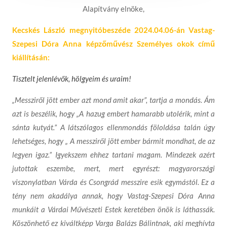
Alapítvány elnöke,
Kecskés László megnyitóbeszéde 2024.04.06-án Vastag-
Szepesi Dóra Anna képzőművész Személyes okok című
kiállításán:
Tisztelt jelenlévők, hölgyeim és uraim!
„Messziről jött ember azt mond amit akar”, tartja a mondás. Ám
azt is beszélik, hogy „A hazug embert hamarabb utolérik, mint a
sánta kutyát.” A látszólagos ellenmondás föloldása talán úgy
lehetséges, hogy „ A messziről jött ember bármit mondhat, de az
legyen igaz.” Igyekszem ehhez tartani magam. Mindezek azért
jutottak eszembe, mert, mert egyrészt: magyarországi
viszonylatban Várda és Csongrád messzire esik egymástól. Ez a
tény nem akadálya annak, hogy Vastag-Szepesi Dóra Anna
munkáit a Várdai Művészeti Estek keretében önök is láthassák.
Köszönhető ez kiváltképp Varga Balázs Bálintnak, aki meghívta