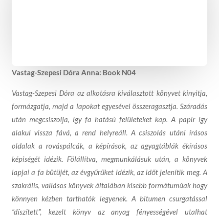
Vastag-Szepesi Dóra Anna: Book N04
Vastag-Szepesi Dóra az alkotásra kiválasztott könyvet kinyitja,
formázgatja, majd a lapokat egyesével összeragasztja.
Száradás
után megcsiszolja, így fa hatású felületeket kap. A papír így
alakul vissza fává, a rend helyreáll. A csiszolás utáni írásos
oldalak a rováspálcák, a képírások, az agyagtáblák ékírásos
képiségét idézik. Fölállítva, megmunkálásuk után, a könyvek
lapjai a fa bütüjét, az évgyűrűket idézik, az időt jelenítik meg. A
szakrális, vallásos könyvek általában kisebb formátumúak hogy
könnyen kézben tarthatók legyenek. A bitumen csurgatással
“díszített”, kezelt könyv az anyag fényességével utalhat