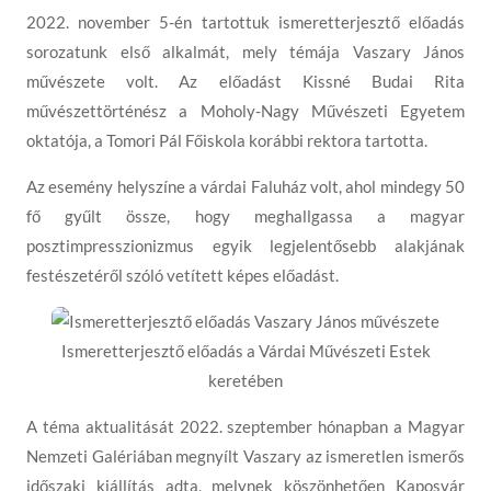
2022. november 5-én tartottuk ismeretterjesztő előadás
sorozatunk első alkalmát, mely témája Vaszary János
művészete volt. Az előadást Kissné Budai Rita
művészettörténész a Moholy-Nagy Művészeti Egyetem
oktatója, a Tomori Pál Főiskola korábbi rektora tartotta.
Az esemény helyszíne a várdai Faluház volt, ahol mindegy 50
fő gyűlt össze, hogy meghallgassa a magyar
posztimpresszionizmus egyik legjelentősebb alakjának
festészetéről szóló vetített képes előadást.
Ismeretterjesztő előadás a Várdai Művészeti Estek
keretében
A téma aktualitását 2022. szeptember hónapban a Magyar
Nemzeti Galériában megnyílt Vaszary az ismeretlen ismerős
időszaki kiállítás adta, melynek köszönhetően Kaposvár