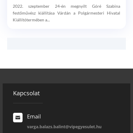
2022. szeptember 24-én megnyílt Góré Szabina
festőművész kiállítása Várdán a Polgármesteri Hivatal
Kiállítótermében a...
Kapcsolat
Email

varga.balazs.balint@vipegyesulet.hu