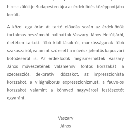
híres szülöttje Budapesten újra az érdeklődés középpontjába
került.
A közel egy órán át tartó előadás során az érdeklődők
tartalmas beszámolót hallhattak Vaszary János életútjáról,
életében tartott főbb kiállításokról, munkásságának főbb
szakaszairól, valamint szó esett a művész jelentős kaposvári
kötődéséről is. Az érdeklődők megismerhették Vaszary
János művészetének valamennyi fontos korszakát: a
szecessziós, dekoratív időszakot, az impresszionista
korszakot, a világháborús expresszionizmust, a fauve-os
korszakot valamint a könnyed nagyvárosi festészetét
egyaránt.
Vaszary
János