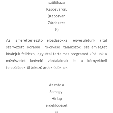
szülőháza
Kaposváron.
(Kaposvár,
Zárda utca
9.)
Az ismeretterjesztő előadásokkal egyesületünk által
szervezett korábbi író-olvasó találkozók szellemiségét
kívánjuk felidézni, egyúttal tartalmas programot kínálunk a
művészetet kedvelő várdaiaknak és a környékbeli
településekről érkező érdeklődőknek.
Az este a
Somogyi
Hírlap
érdeklődését
is