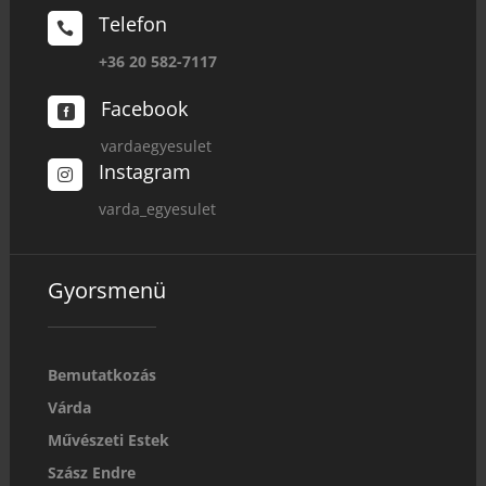
Telefon

+36 20 582-7117
Facebook

vardaegyesulet
Instagram

varda_egyesulet
Gyorsmenü
Bemutatkozás
Várda
Művészeti Estek
Szász Endre